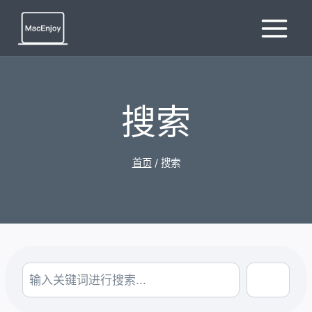
跳
到
内
容
搜索
首页
/
搜索
搜
索