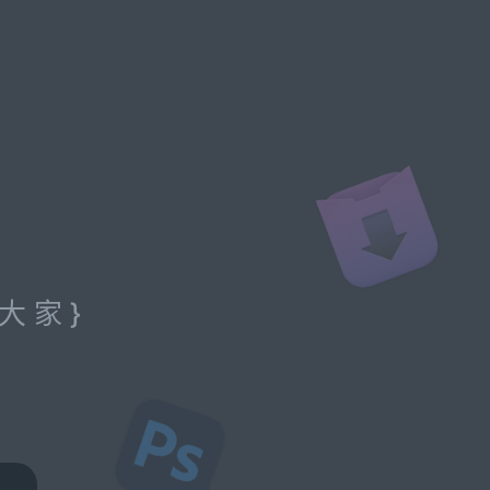
大 家 }