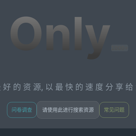
Only
1000+
最 好 的 资 源, 以 最 快 的 速 度 分 享 给 
问卷调查
请使用此进行搜索资源
常见问题