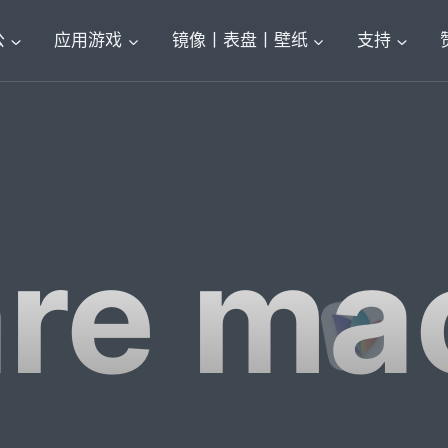
公
应用游戏
镜像丨表盘丨壁纸
支持
re m