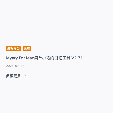
MAC
强
大
的
PDF
编
辑
工
具
编辑办公
通用
V12.1.28
Myary For Mac简单小巧的日记工具 V2.7.1
2026-07-27
MYARY
阅读更多
FOR
MAC
简
单
小
巧
的