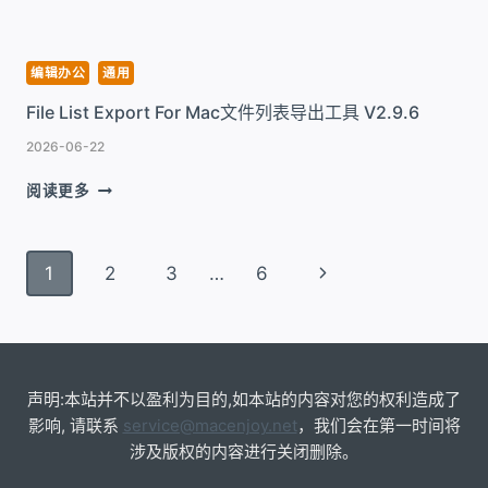
件
打
印
编辑办公
通用
工
File List Export For Mac文件列表导出工具 V2.9.6
具
V6.7.5
2026-06-22
FILE
阅读更多
LIST
EXPORT
FOR
页
下
1
2
3
…
6
MAC
面
文
一
件
导
列
页
航
表
导
声明:本站并不以盈利为目的,如本站的内容对您的权利造成了
出
影响, 请联系
service@macenjoy.net
，我们会在第一时间将
工
涉及版权的内容进行关闭删除。
具
V2.9.6