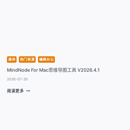
MAC
新
一
代
AI
智
能
PDF
编
辑
通用
热门资源
编辑办公
工
MindNode For Mac思维导图工具 V2026.4.1
具
V2.5.5
2026-07-20
MINDNODE
阅读更多
FOR
MAC
思
维
导
图