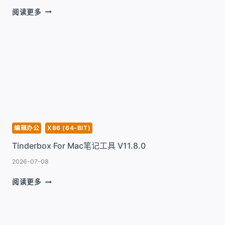
VUESCAN
阅读更多
PRO
FOR
MAC
强
大
的
万
能
扫
描
仪
编辑办公
X86 (64-BIT)
驱
Tinderbox For Mac笔记工具 V11.8.0
动
程
2026-07-08
序
V9.8.56
TINDERBOX
阅读更多
FOR
MAC
笔
记