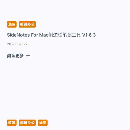
日
记
工
具
通用
编辑办公
V2.7.1
SideNotes For Mac侧边栏笔记工具 V1.6.3
2026-07-27
SIDENOTES
阅读更多
FOR
MAC
侧
边
栏
笔
记
工
具
V1.6.3
效率
编辑办公
通用