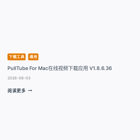
在
线
视
频
下
载
超
级
工
下载工具
通用
具
PullTube For Mac在线视频下载应用 V1.8.6.36
V4.12.12
2026-08-03
PULLTUBE
阅读更多
FOR
MAC
在
线
视
频
下