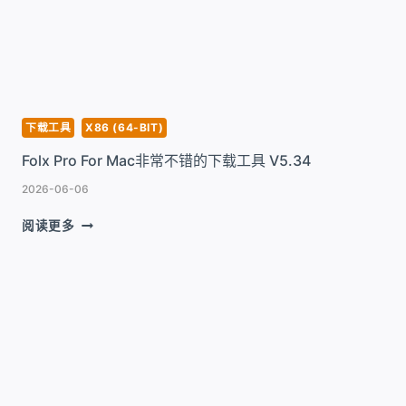
款
TIKTOK
内
容
一
键
下
下载工具
X86 (64-BIT)
载
Folx Pro For Mac非常不错的下载工具 V5.34
工
具
2026-06-06
V26.0
FOLX
阅读更多
PRO
FOR
MAC
非
常
不
错
的
下