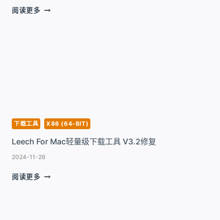
FREE
阅读更多
DOWNLOAD
MANAGER
FOR
MAC
多
点
续
传
下
载
及
下载工具
X86 (64-BIT)
管
Leech For Mac轻量级下载工具 V3.2修复
理
工
2024-11-26
具
V6.30.0
LEECH
阅读更多
FOR
MAC
轻
量