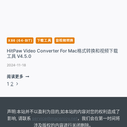
级
下
载
工
具
V3.2
修
X86 (64-BIT)
下载工具
音视频转换
复
HitPaw Video Converter For Mac格式转换和视频下载
工具 V4.5.0
2024-11-18
HITPAW
阅读更多
VIDEO
页
下
1
2
CONVERTER
一
面
FOR
页
MAC
导
格
航
式
声明:本站并不以盈利为目的,如本站的内容对您的权利造成了
转
影响, 请联系
service@macenjoy.net
，我们会在第一时间将
换
涉及版权的内容进行关闭删除。