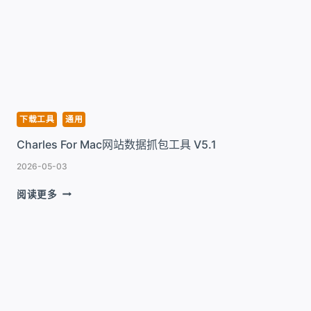
能
视
频
下
载
工
具
V10.15.0
下载工具
通用
Charles For Mac网站数据抓包工具 V5.1
2026-05-03
CHARLES
阅读更多
FOR
MAC
网
站
数
据
抓
包