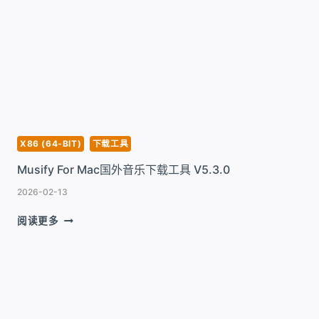
DOWNLOADER
CONVERTER
FOR
MAC
在
线
视
频
下
载
X86 (64-BIT)
下载工具
和
Musify For Mac国外音乐下载工具 V5.3.0
视
频
2026-02-13
转
换
MUSIFY
阅读更多
工
FOR
具
MAC
V3.29.0.9559
国
外
音
乐