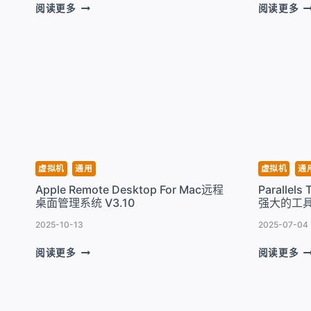
CROSSOVER
PA
阅读更多
阅读更多
FOR
D
MAC
F
一
M
款
虚
运
拟
行
机
WIN
V2
虚
5
拟
机
工
虚拟机
通用
虚拟机
通
具
Apple Remote Desktop For Mac远程
Parallel
V26.3.0
桌面管理系统 V3.10
强大的工具 V
2025-10-13
2025-07-04
APPLE
PA
阅读更多
阅读更多
REMOTE
T
DESKTOP
F
FOR
M
MAC
一