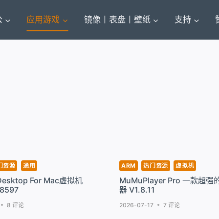
公
应用游戏
镜像丨表盘丨壁纸
支持
门资源
通用
ARM
热门资源
虚拟机
s Desktop For Mac虚拟机
MuMuPlayer Pro 一款
58597
器 V1.8.11
8 评论
2026-07-17
7 评论