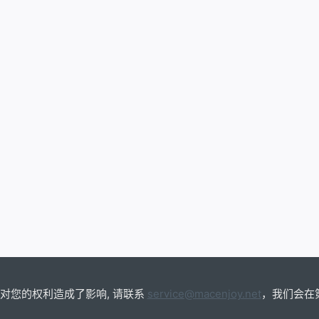
虚
拟
机
V13.6.3-
24585314
.1.0-
405
对您的权利造成了影响, 请联系
service@macenjoy.net
，我们会在