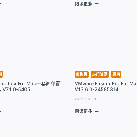
RALLELS
MUMUPLAYER
阅读更多
ESKTOP
PRO
OR
一
AC
款
超
强
的
7.0.0-
安
8597
卓
模
拟
器
用
虚拟机
热门资源
通用
V1.8.11
s Toolbox For Mac一套简单而
VMware Fusion Pro For 
7.1.0-5405
V13.6.3-24585314
2025-06-13
RALLELS
VMWARE
阅读更多
OOLBOX
FUSION
OR
PRO
AC
FOR
MAC