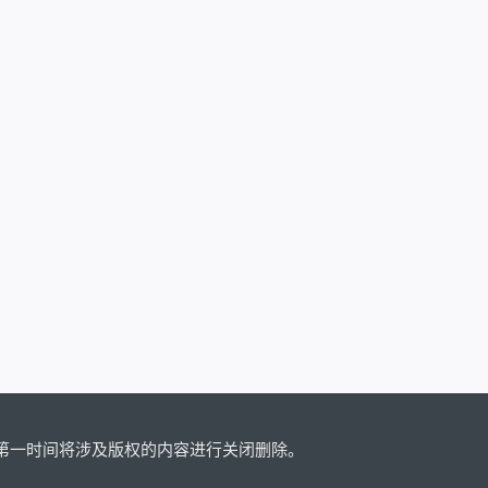
主
机
开
发
环
境
创
建
工
具
V8.7.16
第一时间将涉及版权的内容进行关闭删除。