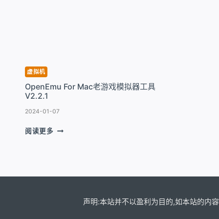
远
套
程
简
桌
单
面
而
管
强
理
大
系
的
虚拟机
统
工
OpenEmu For Mac老游戏模拟器工具
V3.10
具
V2.2.1
V7
5
2024-01-07
OPENEMU
阅读更多
FOR
MAC
老
游
戏
模
拟
声明:本站并不以盈利为目的,如本站的内容
器