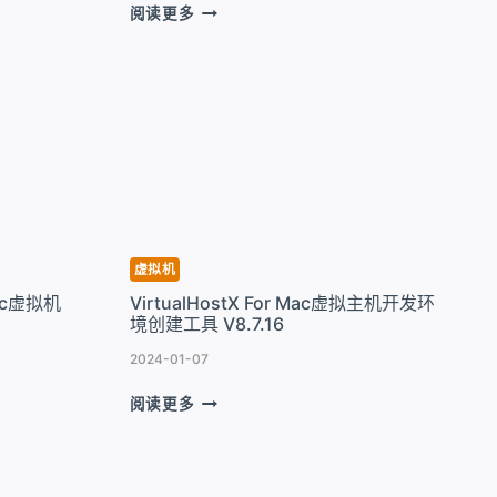
UTM
阅读更多
VIRTUAL
MACHINES
FOR
MAC
运
行
其
他
系
统
虚
虚拟机
拟
Mac虚拟机
VirtualHostX For Mac虚拟主机开发环
机
境创建工具 V8.7.16
工
具
2024-01-07
V4.7.5
VIRTUALHOSTX
阅读更多
FOR
MAC
虚
拟