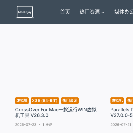
跳
到
首页
热门资源
媒体办
内
容
虚拟机
X86 (64-BIT)
热门资源
虚拟机
热
CrossOver For Mac一款运行WIN虚拟
Parallel
机工具 V26.3.0
V27.0.0-
2026-07-23
1 评论
2026-07-21