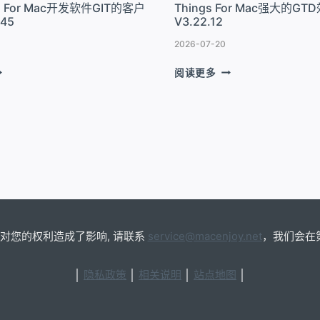
ro For Mac开发软件GIT的客户
Things For Mac强大的G
V26.3.0
545
V3.22.12
2026-07-20
OWER
THINGS
阅读更多
.8.10
RO
FOR
OR
MAC
AC
强
大
的
GTD
效
T
率
工
具
V3.22.12
对您的权利造成了影响, 请联系
service@macenjoy.net
，我们会在
7.0.545
│
隐私政策
│
相关说明
│
站点地图
│