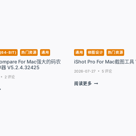
高
AGIC
清
OUSE
播
放
器
V2.17.1
.681
(64-BIT)
热门资源
通用
通用
修图设计
热门资源
Compare For Mac强大的码农
iShot Pro For Mac截图工具 
V5.2.4.32425
2026-07-27
5 评论
2 评论
ISHOT
阅读更多
EYOND
PRO
OMPARE
FOR
OR
MAC
AC
截
图
工
具
V2.6.8