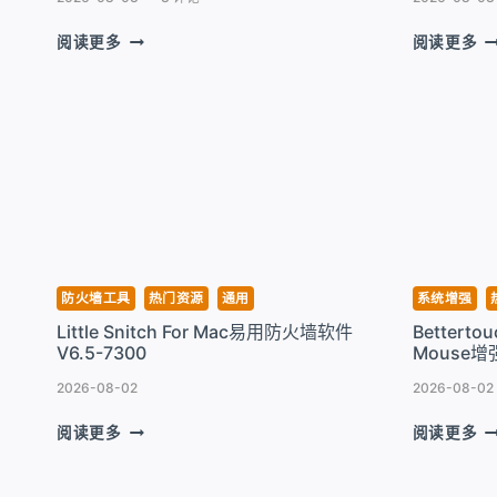
IMAZING
S
阅读更多
阅读更多
FOR
S
MAC
F
超
M
易
高
管
颜
理
值
IPHONE
的
工
屏
具
幕
V3.6.1
录
像
防火墙工具
热门资源
通用
系统增强
工
Little Snitch For Mac易用防火墙软件
Betterto
具
V6.5-7300
Mouse增强
V3
4
2026-08-02
2026-08-02
LITTLE
B
阅读更多
阅读更多
SNITCH
F
FOR
M
MAC
鼠