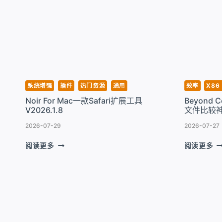
易
标
用
M
防
M
火
增
墙
强
软
工
件
具​
V6.5-
V6
系统增强
插件
热门资源
通用
效率
X86 
7300
Noir For Mac一款Safari扩展工具
Beyond 
V2026.1.8
文件比较神器 
2026-07-29
2026-07-27
NOIR
B
阅读更多
阅读更多
FOR
C
MAC
F
一
M
款
强
SAFARI
大
扩
的
展
码