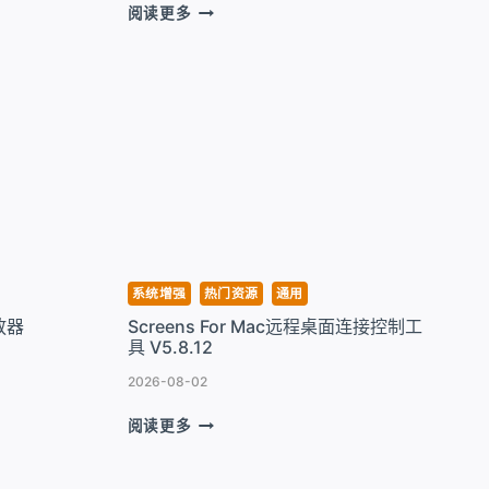
BARTENDER
阅读更多
FOR
MAC
菜
单
栏
管
理
小
助
手
V6.6.2
系统增强
热门资源
通用
播放器
Screens For Mac远程桌面连接控制工
具 V5.8.12
2026-08-02
SCREENS
阅读更多
FOR
MAC
远