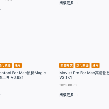
BEAR
阅读更多
FOR
CREEN
MAC
TUDIO
华
OR
丽
AC
书
写
笔
记
和
文
章
工
热门资源
通用
影音播放
热门资源
通用
具 V2.9.2
uchtool For Mac鼠标Magic
Movist Pro For Mac高清
工具​ V6.681
V2.17.1
.7.4-
557
2026-08-02
ETTERTOUCHTOOL
MOVIST
阅读更多
OR
PRO
AC
FOR
MAC