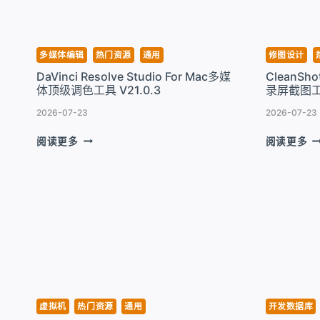
工
农
具
文
V2026.1.8
件
比
多媒体编辑
热门资源
通用
修图设计
较
DaVinci Resolve Studio For Mac多媒
CleanSh
神
体顶级调色工具 V21.0.3
录屏截图工具
器
V5
2026-07-23
2026-07-23
DAVINCI
C
阅读更多
阅读更多
RESOLVE
X
STUDIO
F
FOR
M
MAC
一
多
款
媒
简
体
单
顶
好
级
用
调
的
色
录
虚拟机
热门资源
通用
开发数据库
工
屏