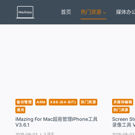
跳
到
首页
热门资源
媒体办
内
容
备份管理
ARM
X86 (64-BIT)
热门资源
多媒体编辑
通用
热门资源
iMazing For Mac超易管理iPhone工具
Screen 
V3.6.1
录像工具 V3
2026-08-03
3 评论
2026-08-03