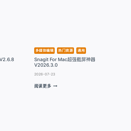
程
桌
面
连
接
控
制
工
多媒体编辑
热门资源
通用
具
V2.6.8
Snagit For Mac超强截屏神器
V5.8.12
V2026.3.0
2026-07-23
SNAGIT
阅读更多
FOR
MAC
超
强
截
屏
神