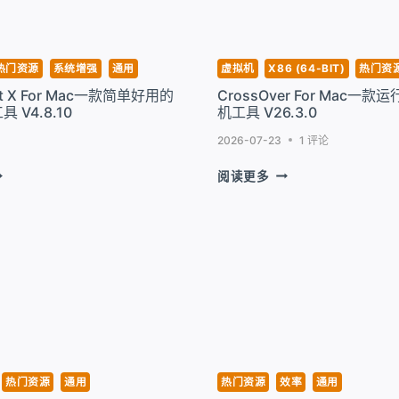
热门资源
系统增强
通用
虚拟机
X86 (64-BIT)
热门资
ot X For Mac一款简单好用的
CrossOver For Mac一款
 V4.8.10
机工具 V26.3.0
.2.4.32425
2026-07-23
1 评论
LEANSHOT
CROSSOVER
阅读更多
FOR
OR
MAC
AC
一
款
运
行
WIN
虚
拟
机
工
热门资源
通用
热门资源
效率
通用
具