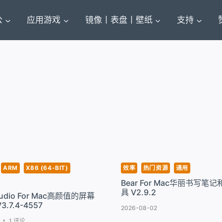
公
应用游戏
镜像丨表盘丨壁纸
支持
ARM
X86 (64-BIT)
效率
热门资源
通用
Bear For Mac华丽书写笔
具 V2.9.2
Studio For Mac高颜值的屏幕
.7.4-4557
2026-08-02
1 评论