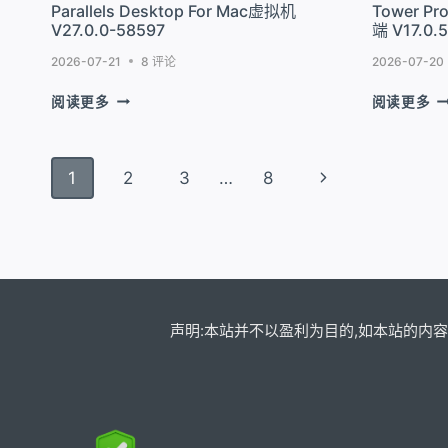
Parallels Desktop For Mac虚拟机
Tower P
具
截
V27.0.0-58597
端 V17.0.
V21.0.3
图
工
2026-07-21
8 评论
2026-07-20
具
PARALLELS
T
阅读更多
阅读更多
V4
DESKTOP
P
FOR
F
MAC
M
页
下
1
2
3
…
8
虚
开
拟
发
面
一
机
软
导
V27.0.0-
件
页
58597
GI
航
的
客
户
声明:本站并不以盈利为目的,如本站的内容
端
V1