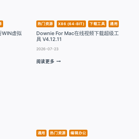
器
V2026.3.0
源
热门资源
X86 (64-BIT)
下载工具
通用
运行WIN虚拟
Downie For Mac在线视频下载超级工
具 V4.12.11
2026-07-23
DOWNIE
阅读更多
FOR
MAC
在
线
视
频
下
载
超
级
工
通用
热门资源
编辑办公
具