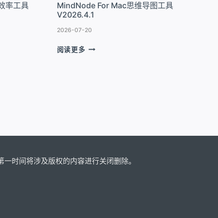
TD效率工具
MindNode For Mac思维导图工具
V4.12.11
V2026.4.1
2026-07-20
MINDNODE
阅读更多
FOR
MAC
思
维
导
图
工
具
V2026.4.1
第一时间将涉及版权的内容进行关闭删除。