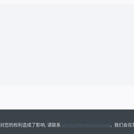
若您要重置密码，请在下方输入您的电子邮件地址或用户名
对您的权利造成了影响, 请联系
service@macenjoy.net
，我们会在