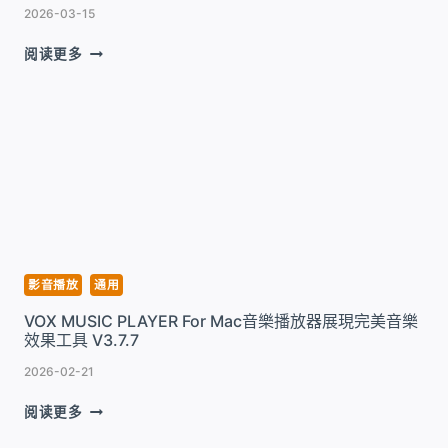
媒
2026-03-15
体
播
SWINSIAN
阅读更多
放
FOR
工
MAC
具
优
V1.1.68.159304
秀
的
轻
量
级
音
乐
播
影音播放
通用
放
VOX MUSIC PLAYER For Mac音樂播放器展現完美音樂
器
效果工具 V3.7.7
工
具
2026-02-21
V3.0.8
VOX
阅读更多
MUSIC