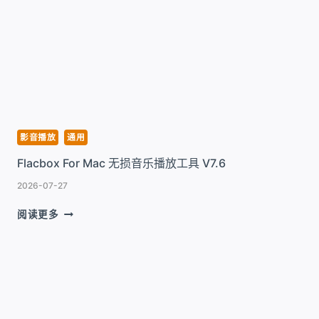
MAC
强
大
的
视
频
播
放
器
影音播放
通用
工
Flacbox For Mac 无损音乐播放工具 V7.6
具
V8.5
2026-07-27
FLACBOX
阅读更多
FOR
MAC
无
损
音
乐
播