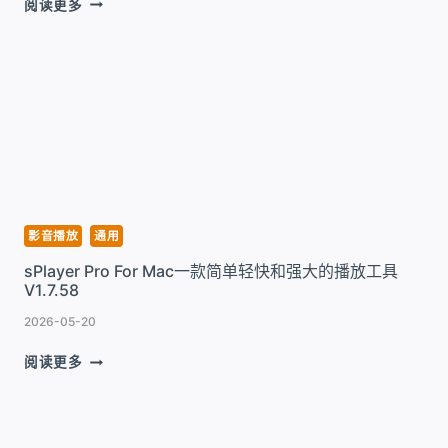
阅读更多
FOR
MAC
菜
单
栏
极
简
音
频
播
放
影音播放
通用
器
sPlayer Pro For Mac一款简单轻快和强大的播放工具
工
V1.7.58
具
V2.3.0
2026-05-20
SPLAYER
阅读更多
PRO
FOR
MAC
一