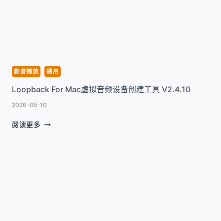
款
简
单
轻
快
和
强
影音播放
通用
大
Loopback For Mac虚拟音频设备创建工具 V2.4.10
的
播
2026-05-10
放
工
LOOPBACK
阅读更多
具
FOR
V1.7.58
MAC
虚
拟
音
频
设
备
创