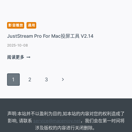
播
放
器
V8.24
影音播放
通用
JustStream Pro For Mac投屏工具 V2.14
2025-10-08
JUSTSTREAM
阅读更多
PRO
FOR
MAC
页
下
1
2
3
投
面
屏
一
工
导
具
页
航
V2.14
声明:本站并不以盈利为目的,如本站的内容对您的权利造成了
影响, 请联系
service@macenjoy.net
，我们会在第一时间将
涉及版权的内容进行关闭删除。