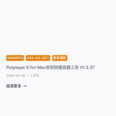
播
FOR
放
MAC
工
原
具
生
V3.8
HIFI
高
保
真
音
乐
播
OMIAPPS
X86 (64-BIT)
影音播放
放
Potplayer X For Mac音视频播放器工具 V1.3.37
器
工
2026-06-30
1 评论
具
V1.6.2
POTPLAYER
阅读更多
X
FOR
MAC
音
视