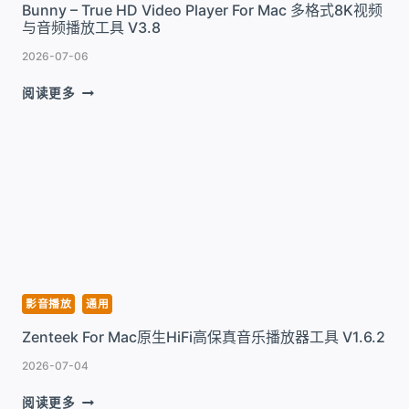
Bunny – True HD Video Player For Mac 多格式8K视频
与音频播放工具 V3.8
2026-07-06
BUNNY
阅读更多
–
TRUE
HD
VIDEO
PLAYER
FOR
MAC
多
格
式
8K
影音播放
通用
视
Zenteek For Mac原生HiFi高保真音乐播放器工具 V1.6.2
频
与
2026-07-04
音
频
ZENTEEK
阅读更多