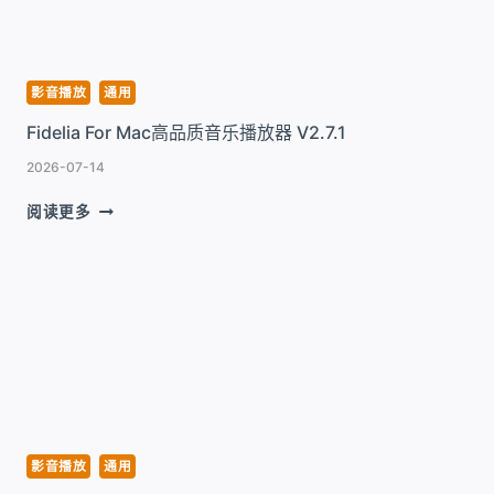
放
工
具
V7.6
影音播放
通用
Fidelia For Mac高品质音乐播放器 V2.7.1
2026-07-14
FIDELIA
阅读更多
FOR
MAC
高
品
质
音
乐
播
放
器
V2.7.1
影音播放
通用