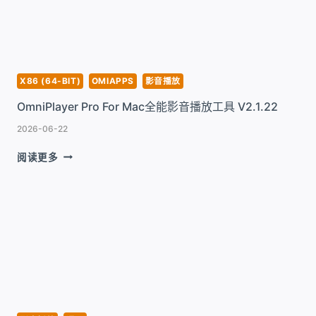
频
播
放
器
工
具
X86 (64-BIT)
OMIAPPS
影音播放
V1.3.37
OmniPlayer Pro For Mac全能影音播放工具 V2.1.22
2026-06-22
OMNIPLAYER
阅读更多
PRO
FOR
MAC
全
能
影
音
播
放
工