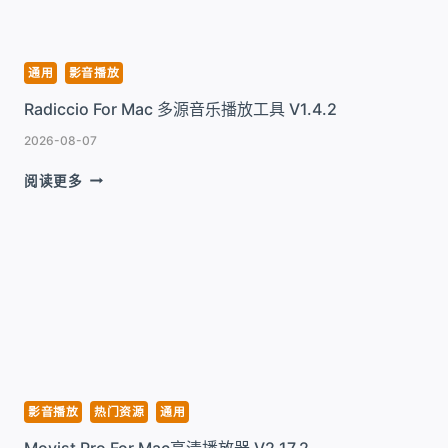
画
播
放
器
通用
影音播放
工
Radiccio For Mac 多源音乐播放工具 V1.4.2
具
V1.0.16
2026-08-07
RADICCIO
阅读更多
FOR
MAC
多
源
音
乐
播
放
工
具
V1.4.2
影音播放
热门资源
通用
Movist Pro For Mac高清播放器 V2.17.2