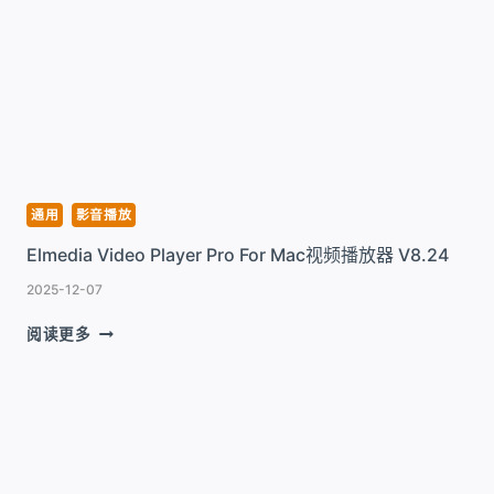
PLAYER
FOR
MAC
音
樂
播
放
器
展
現
通用
影音播放
完
Elmedia Video Player Pro For Mac视频播放器 V8.24
美
音
2025-12-07
樂
效
ELMEDIA
阅读更多
果
VIDEO
工
PLAYER
具
PRO
V3.7.7
FOR
MAC
视
频