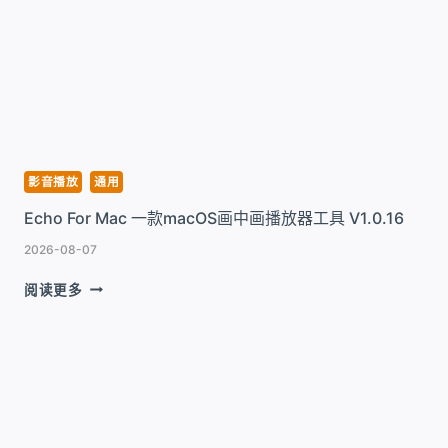
FOR
MAC
高
清
媒
体
播
放
器
影音播放
通用
V3.2.0
Echo For Mac 一款macOS画中画播放器工具 V1.0.16
2026-08-07
ECHO
阅读更多
FOR
MAC
一
款
MACOS
画
中