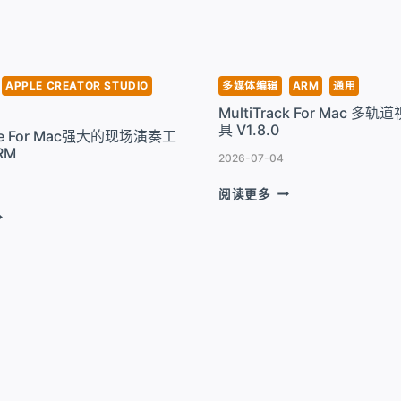
析
具
监
V9.4.260713
控
工
具
APPLE CREATOR STUDIO
多媒体编辑
ARM
通用
V1.4.3
MultiTrack For Mac 
具 V1.8.0
ge For Mac强大的现场演奏工
RM
2026-07-04
MULTITRACK
阅读更多
.9.0
FOR
AINSTAGE
MAC
OR
多
AC
轨
道
视
频
编
辑
工
具