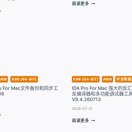
PRESENTIFY
阅读更多
FOR
CREEN
MAC
TUDIO
教
OR
学
AC
教
程
录
制
演
示
工
具
ARM
X86 (64-BIT)
X86 (64-BIT)
ARM
开发数据
V8.1.2
ry For Mac文件备份和同步工
IDA Pro For Mac 强大的
16
反编译器和多功能调试器工
.7.4-
V9.4.260713
557
2026-07-21
YNCOVERY
IDA
OR
阅读更多
PRO
AC
FOR