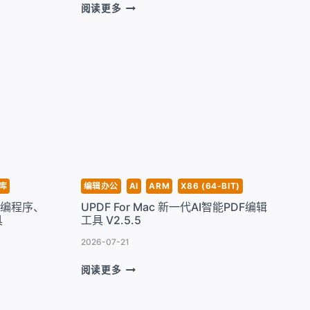
COTYPIST
阅读更多
FOR
MAC
一
款
AI
全
局
智
能
自
动
补
库
编辑办公
AI
ARM
X86 (64-BIT)
全
反汇编程序、
UPDF For Mac 新一代AI智能PDF编辑
工
具
工具 V2.5.5
具
V2026.3.1
2026-07-21
UPDF
阅读更多
FOR
MAC
新