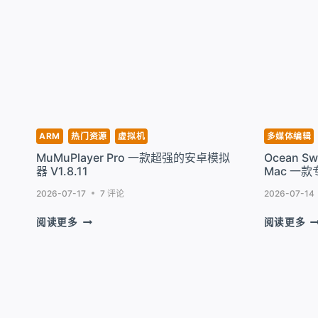
能
件
剪
备
贴
份
板
和
管
同
理
步
工
工
具
具
V2.3.23
V1
ARM
热门资源
虚拟机
多媒体编辑
MuMuPlayer Pro 一款超强的安卓模拟
Ocean Swi
器 V1.8.11
Mac 一款
2026-07-17
7 评论
2026-07-14
MUMUPLAYER
O
阅读更多
阅读更多
PRO
S
一
S
款
C
超
SU
强
F
的
M