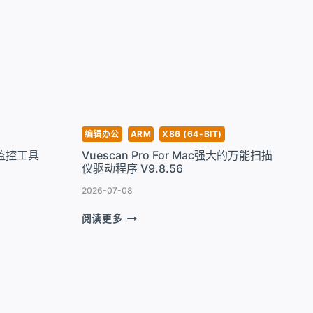
一
代
AI
智
能
PDF
编
辑
工
编辑办公
ARM
X86 (64-BIT)
具
析监控工具
Vuescan Pro For Mac强大的万能扫描
V2.5.5
仪驱动程序 V9.8.56
2026-07-08
VUESCAN
阅读更多
PRO
FOR
MAC
强
大
的