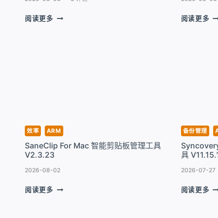
IMAZING
S
阅读更多
阅读更多
FOR
S
MAC
F
超
M
易
高
管
颜
理
值
IPHONE
的
工
屏
具
幕
V3.6.1
录
像
效率
ARM
备份管理
工
SaneClip For Mac 智能剪贴板管理工具
Syncove
具
V2.3.23
具 V11.15.
V3
4
2026-08-02
2026-07-27
SANECLIP
S
阅读更多
阅读更多
FOR
F
MAC
M
智
文