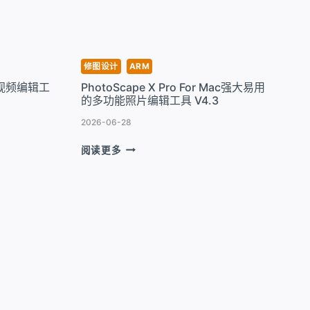
万
能
扫
描
仪
修图设计
ARM
驱
多轨道视频编辑工
PhotoScape X Pro For Mac强大易用
动
的多功能照片编辑工具 V4.3
程
序
2026-06-28
V9.8.56
PHOTOSCAPE
阅读更多
X
PRO
FOR
MAC
强
大
易
用
的
多
功