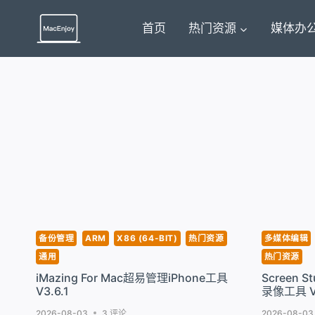
跳
到
首页
热门资源
媒体办
内
容
备份管理
ARM
X86 (64-BIT)
热门资源
多媒体编辑
通用
热门资源
iMazing For Mac超易管理iPhone工具
Screen 
V3.6.1
录像工具 V3
2026-08-03
3 评论
2026-08-03