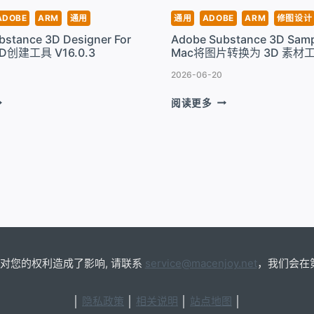
V1.8.0
ADOBE
ARM
通用
通用
ADOBE
ARM
修图设计
.3
stance 3D Designer For
Adobe Substance 3D Samp
RM
D创建工具 V16.0.3
Mac将图片转换为 3D 素材工具
2026-06-20
DOBE
ADOBE
阅读更多
UBSTANCE
SUBSTANCE
D
3D
SIGNER
SAMPLER
OR
FOR
AC
MAC
将
图
D
片
转
换
为
对您的权利造成了影响, 请联系
service@macenjoy.net
，我们会在
3D
6.0.3
素
│
隐私政策
│
相关说明
│
站点地图
│
材