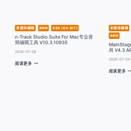
安
一
卓
款
模
专
拟
业
器
声
多媒体编辑
ARM
X86 (64-BIT)
多媒体编辑
V1.8.11
音
ARM
n-Track Studio Suite For Mac专业音
设
频编辑工具 V10.3.10935
MainSta
计
具 V4.3 A
工
2026-07-08
具
2026-07-04
N-
阅读更多
V1
TRACK
M
阅读更多
STUDIO
F
SUITE
M
FOR
强
MAC
大
专
的
业
现
音
场
频
演
编
奏
辑
工