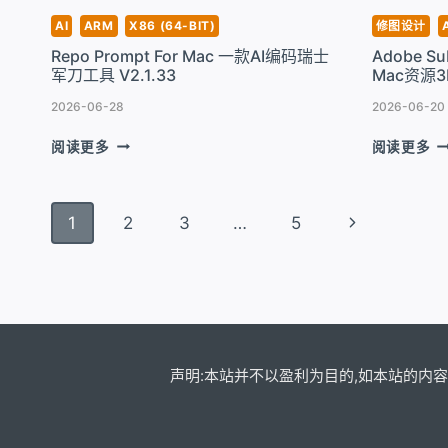
工
具
AI
ARM
X86 (64-BIT)
修图设计
具
V4
Repo Prompt For Mac 一款AI编码瑞士
Adobe Sub
V10.3.10935
A
军刀工具 V2.1.33
Mac资源3
2026-06-28
2026-06-20
REPO
A
阅读更多
阅读更多
PROMPT
S
FOR
3
MAC
DE
页
下
1
2
3
…
5
一
F
款
M
面
一
AI
资
导
编
源
页
码
3
航
瑞
创
士
建
军
工
声明:本站并不以盈利为目的,如本站的内容
刀
具
工
V1
具