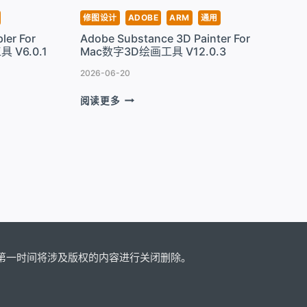
能
修图设计
ADOBE
ARM
通用
照
ler For
Adobe Substance 3D Painter For
片
 V6.0.1
Mac数字3D绘画工具 V12.0.3
编
辑
2026-06-20
工
ADOBE
具
阅读更多
SUBSTANCE
V4.3
3D
PAINTER
FOR
MAC
数
字
3D
绘
画
工
第一时间将涉及版权的内容进行关闭删除。
具
V12.0.3