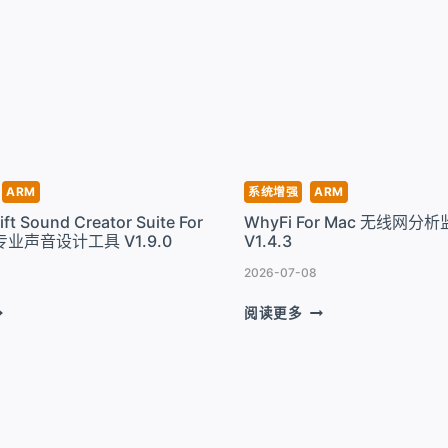
MAC
强
大
的
反
汇
编
程
序、
1.15.16
ARM
系统增强
ARM
反
ft Sound Creator Suite For
WhyFi For Mac 无线网分
编
专业声音设计工具 V1.9.0
V1.4.3
译
器
2026-07-08
和
CEAN
WHYFI
阅读更多
多
WIFT
FOR
功
OUND
MAC
能
REATOR
无
调
ITE
线
试
OR
网
器
AC
分
工