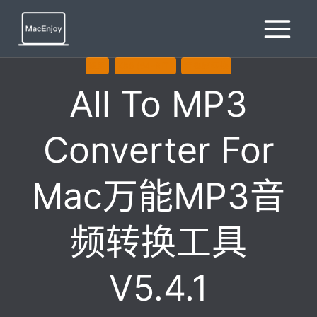
跳
到
内
容
通用
X86 (64-BIT)
音视频转换
All To MP3
Converter For
Mac万能MP3音
频转换工具
V5.4.1