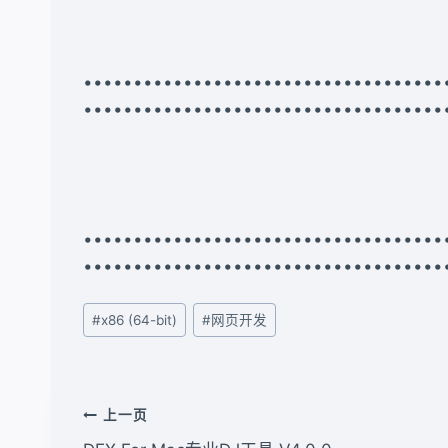
•••••••••••••••••••••••••••••••••
••••••••••••••••••••••••••••••••••••
•••••••••••••••••••••••••••••••••
••••••••••••••••••••••••••••••••••••
文
#
x86 (64-bit)
#
网页开发
章
标
签：
文
上一页