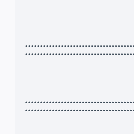
•••••••••••••••••••••••••••••••••
••••••••••••••••••••••••••••••••••••
•••••••••••••••••••••••••••••••••
••••••••••••••••••••••••••••••••••••