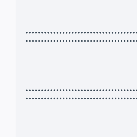
•••••••••••••••••••••••••••••••••
••••••••••••••••••••••••••••••••••••
•••••••••••••••••••••••••••••••••
••••••••••••••••••••••••••••••••••••