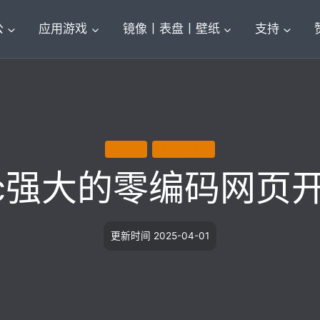
公
应用游戏
镜像丨表盘丨壁纸
支持
网页开发
X86 (64-BIT)
 Mac强大的零编码网页开
更新时间
2025-04-01