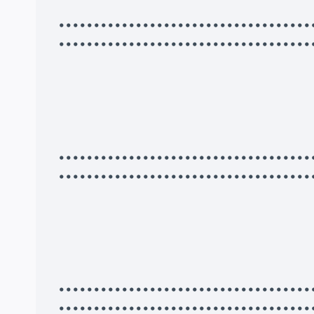
•••••••••••••••••••••••••••••••••
••••••••••••••••••••••••••••••••••••
•••••••••••••••••••••••••••••••••
••••••••••••••••••••••••••••••••••••
•••••••••••••••••••••••••••••••••
••••••••••••••••••••••••••••••••••••