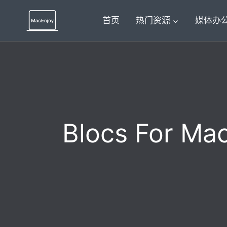
跳
到
首页
热门资源
媒体办
内
容
Blocs For