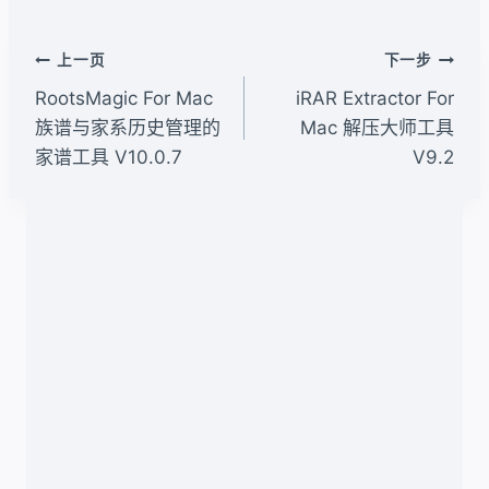
标
签：
文
上一页
下一步
章
RootsMagic For Mac
iRAR Extractor For
导
族谱与家系历史管理的
Mac 解压大师工具
家谱工具 V10.0.7
V9.2
航
类似文章