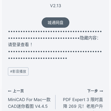
V2.13
城通网盘
••••••••••••••••••••••••••••••••••••••
•••••••••••••••••••••••••••••隐藏内容：
请登录查看 ！
••••••••••••••••••••••••••••••••••••••
••••••••••••••••••••••••
文
#
影音播放
章
标
签：
文
上一页
下一步
章
MiniCAD For Mac一款
PDF Expert 3 限时直
导
CAD迷你看图 V4.4.5
降 269 元！老用户升