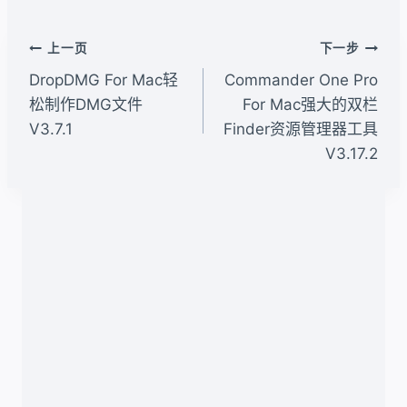
标
签：
文
上一页
下一步
章
DropDMG For Mac轻
Commander One Pro
导
松制作DMG文件
For Mac强大的双栏
V3.7.1
Finder资源管理器工具
航
V3.17.2
类似文章