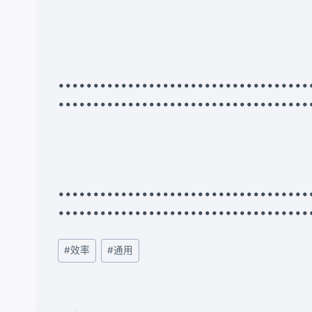
•••••••••••••••••••••••••••••••••
••••••••••••••••••••••••••••••••••••
•••••••••••••••••••••••••••••••••
••••••••••••••••••••••••••••••••••••
文
#
效率
#
通用
章
标
签：