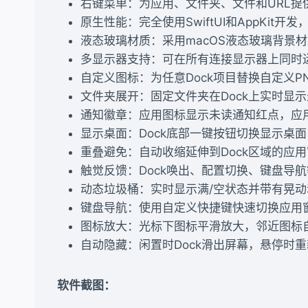
右键菜单：为应用、文件夹、文件和URL
原生性能：完全使用SwiftUI和AppKit开
液态玻璃材质：采用macOS液态玻璃背景
多显示器支持：可在所有连接显示器上同时运
自定义图标：为任意Dock项目替换自定义PNG
文件夹展开：固定文件夹在Dock上实时显
通知徽章：应用图标显示未读通知红点，应
显示桌面：Dock底部一键按钮切换显示桌面
重叠避免：自动收缩延伸到Dock区域的应
触觉反馈：Dock唤出、配置切换、键盘导
动态垃圾桶：实时显示满/空状态并带有晃
键盘导航：使用自定义快捷键快速切换应用窗口
图标放大：光标下图标平滑放大，邻近图标
自动隐藏：闲置时Dock滑出屏幕，悬停时
软件截图：