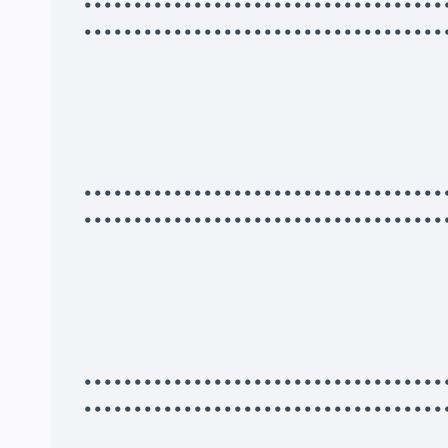
•••••••••••••••••••••••••••••••••
••••••••••••••••••••••••••••••••••••
•••••••••••••••••••••••••••••••••
••••••••••••••••••••••••••••••••••••
•••••••••••••••••••••••••••••••••
••••••••••••••••••••••••••••••••••••