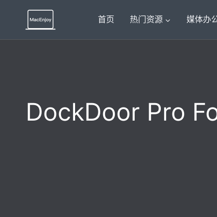
跳
到
首页
热门资源
媒体办
内
容
DockDoor Pro