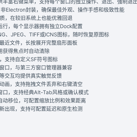
提供丰富右键菜单，支持每个窗口的独立操作、退出、强制退
发，非Electron封装，确保最佳外观、操作手感和极致性能
材质，在较旧系统上也能优雅回退
行，每个显示器拥有独立Dock配置
、JPEG、TIFF或ICNS图标，随时恢复原图标
示最近文件，长按展开完整扇形面板
用获得焦点时自动清除
，支持自定义SF符号图标
用窗口，与第三方窗口管理器兼容
航等交互均提供真实触觉反馈
动动画，支持拖拽文件丢弃和右键清空
，支持经典Alt-Tab风格或确认模式
自动移位，可配置缩放比例和效果距离
重新出现，支持可配置延迟和原生检测