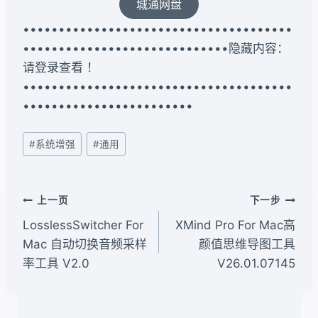
城通网盘
••••••••••••••••••••••••••••••••••••••
•••••••••••••••••••••••••••••隐藏内容：
请登录查看 ！
••••••••••••••••••••••••••••••••••••••
••••••••••••••••••••••••
文
#
系统增强
#
通用
章
标
签：
文
上一页
下一步
章
LosslessSwitcher For
XMind Pro For Mac高
导
Mac 自动切换音频采样
颜值思维导图工具
率工具 V2.0
V26.01.07145
航