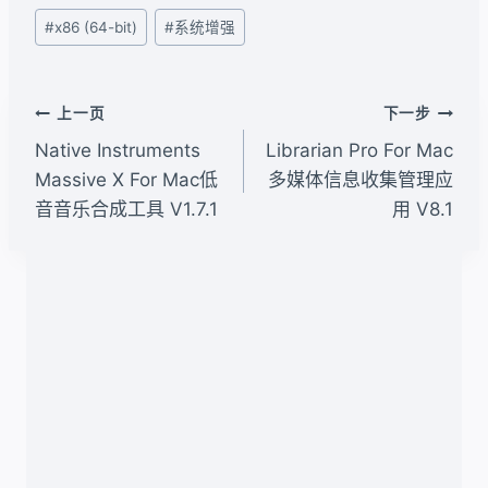
文
#
x86 (64-bit)
#
系统增强
章
标
签：
文
上一页
下一步
章
Native Instruments
Librarian Pro For Mac
导
Massive X For Mac低
多媒体信息收集管理应
音音乐合成工具 V1.7.1
用 V8.1
航
类似文章