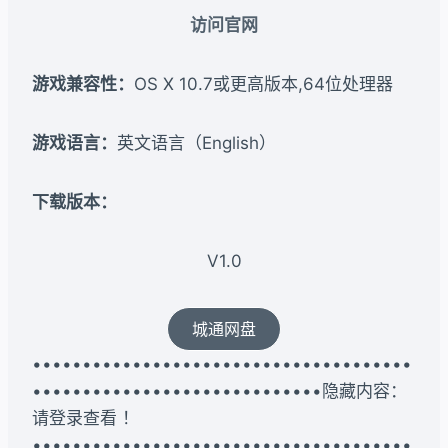
访问官网
游戏兼容性：
OS X 10.7或更高版本,64位处理器
游戏语言：
英文语言（English）
下载版本：
V1.0
城通网盘
••••••••••••••••••••••••••••••••••••••
•••••••••••••••••••••••••••••隐藏内容：
请登录查看 ！
••••••••••••••••••••••••••••••••••••••