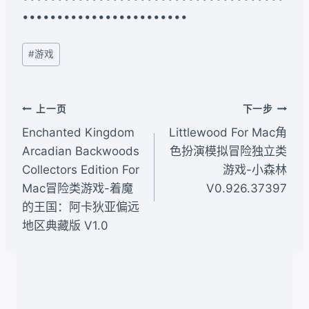
••••••••••••••••••••••••
文
#
游戏
章
标
签：
文
上一页
下一步
章
Enchanted Kingdom
Littlewood For Mac角
导
Arcadian Backwoods
色扮演模拟冒险独立类
Collectors Edition For
游戏-小森林
航
Mac冒险类游戏-着魔
V0.926.37397
的王国：阿卡狄亚偏远
地区典藏版 V1.0
类似文章