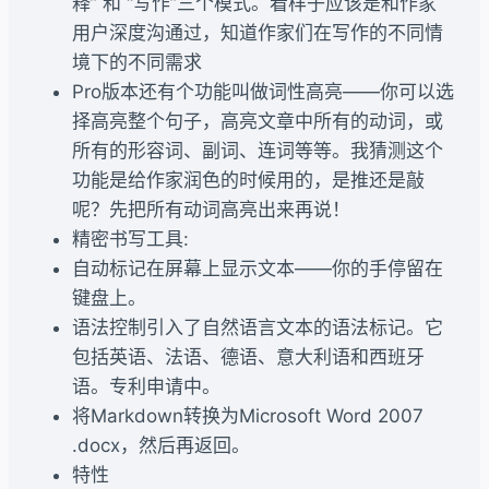
释” 和 “写作”三个模式。看样子应该是和作家
用户深度沟通过，知道作家们在写作的不同情
境下的不同需求
Pro版本还有个功能叫做词性高亮——你可以选
择高亮整个句子，高亮文章中所有的动词，或
所有的形容词、副词、连词等等。我猜测这个
功能是给作家润色的时候用的，是推还是敲
呢？先把所有动词高亮出来再说！
精密书写工具:
自动标记在屏幕上显示文本——你的手停留在
键盘上。
语法控制引入了自然语言文本的语法标记。它
包括英语、法语、德语、意大利语和西班牙
语。专利申请中。
将Markdown转换为Microsoft Word 2007
.docx，然后再返回。
特性