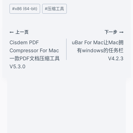
文
#
x86 (64-bit)
#
压缩工具
章
标
签：
文
上一页
下一步
章
Cisdem PDF
uBar For Mac让Mac拥
导
Compressor For Mac
有windows的任务栏
一款PDF文档压缩工具
V4.2.3
航
V5.3.0
类似文章