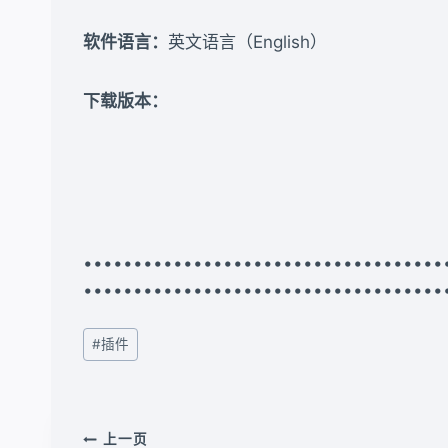
软件语言：
英文语言（English）
下载版本：​
•••••••••••••••••••••••••••••••••
••••••••••••••••••••••••••••••••••••
文
#
插件
章
标
签：
文
上一页