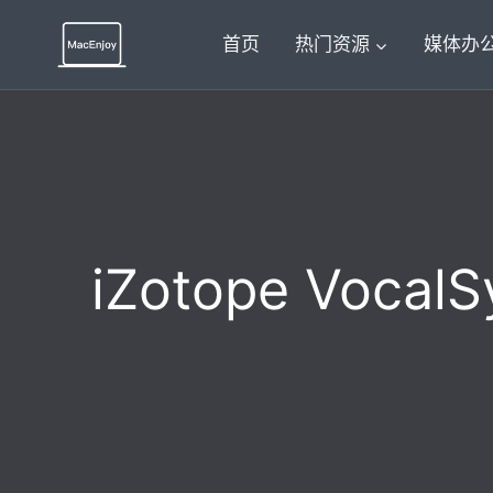
跳
到
首页
热门资源
媒体办
内
容
iZotope Voca