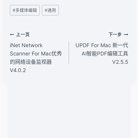
文
#
多媒体编辑
#
通用
章
标
签：
文
上一页
下一步
章
iNet Network
UPDF For Mac 新一代
导
Scanner For Mac优秀
AI智能PDF编辑工具
的网络设备监视器
V2.5.5
航
V4.0.2
类似文章