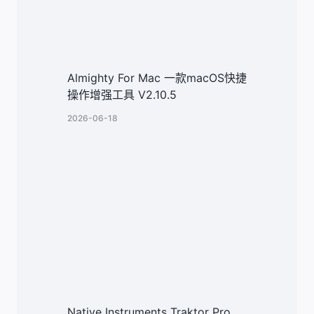
Almighty For Mac 一款macOS快捷
操作增强工具 V2.10.5
2026-06-18
Native Instruments Traktor Pro