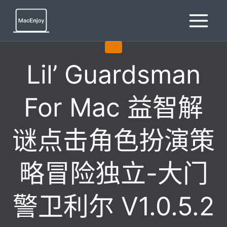
跳
到
内
容
游戏
Lil’ Guardsman
For Mac 益智解
谜点击角色扮演策
略冒险独立-大门
警卫利尔 V1.0.5.2