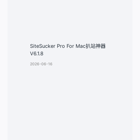
SiteSucker Pro For Mac扒站神器
V6.1.8
2026-06-16