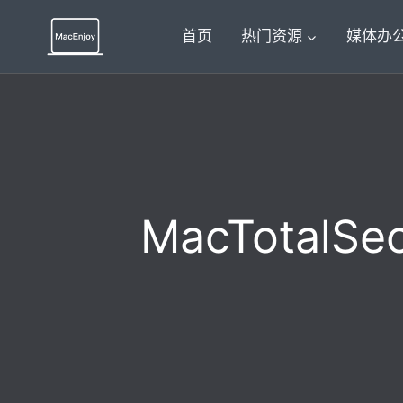
跳
到
首页
热门资源
媒体办
内
容
MacTotalS