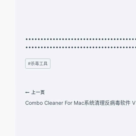
•••••••••••••••••••••••••••••••••
••••••••••••••••••••••••••••••••••••
文
#
杀毒工具
章
标
签：
文
上一页
章
Combo Cleaner For Mac系统清理反病毒软件 V1
导
航