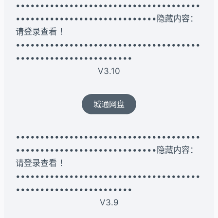
••••••••••••••••••••••••••••••••••••••
•••••••••••••••••••••••••••••隐藏内容：
请登录查看 ！
••••••••••••••••••••••••••••••••••••••
••••••••••••••••••••••••
V3.10
城通网盘
••••••••••••••••••••••••••••••••••••••
•••••••••••••••••••••••••••••隐藏内容：
请登录查看 ！
••••••••••••••••••••••••••••••••••••••
••••••••••••••••••••••••
V3.9