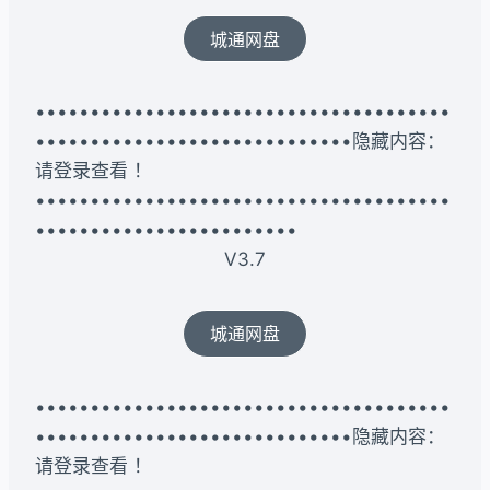
城通网盘
••••••••••••••••••••••••••••••••••••••
•••••••••••••••••••••••••••••隐藏内容：
请登录查看 ！
••••••••••••••••••••••••••••••••••••••
••••••••••••••••••••••••
V3.7
城通网盘
••••••••••••••••••••••••••••••••••••••
•••••••••••••••••••••••••••••隐藏内容：
请登录查看 ！