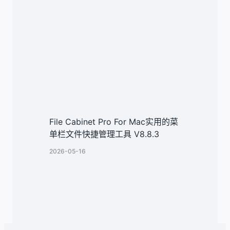
File Cabinet Pro For Mac实用的菜
单栏文件快捷管理工具 V8.8.3
2026-05-16