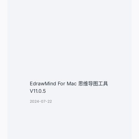
EdrawMind For Mac 思维导图工具
V11.0.5
2024-07-22