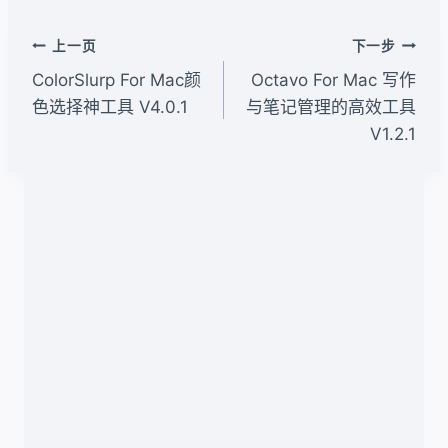
标
签：
文
上一页
下一步
章
ColorSlurp For Mac颜
Octavo For Mac 写作
导
色选择神工具 V4.0.1
与笔记管理的高效工具
V1.2.1
航
类似文章