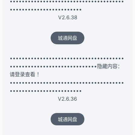
••••••••••••••••••••••••••••••••••••••
••••••••••••••••••••••••
V2.6.38
城通网盘
••••••••••••••••••••••••••••••••••••••
•••••••••••••••••••••••••••••隐藏内容：
请登录查看 ！
••••••••••••••••••••••••••••••••••••••
••••••••••••••••••••••••
V2.6.36
城通网盘