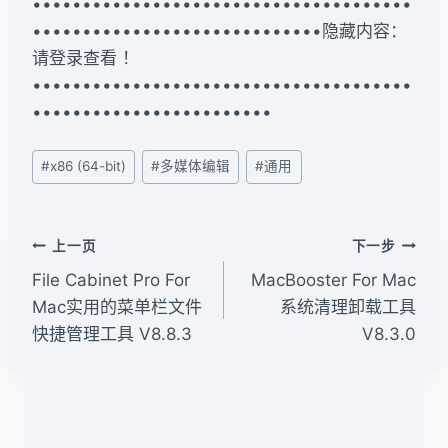
••••••••••••••••••••••••••••••••••••••
•••••••••••••••••••••••••••••隐藏内容：
请登录查看 ！
••••••••••••••••••••••••••••••••••••••
••••••••••••••••••••••••
文
#
x86 (64-bit)
#
多媒体编辑
#
通用
章
标
签：
文
上一页
下一步
章
File Cabinet Pro For
MacBooster For Mac
导
Mac实用的菜单栏文件
系统清理卸载工具
快捷管理工具 V8.8.3
V8.3.0
航
类似文章