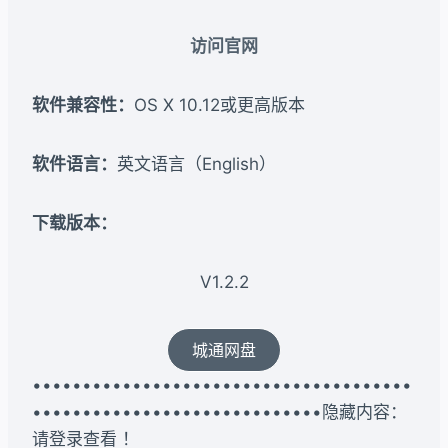
访问官网
软件兼容性：
OS X 10.12或更高版本
软件语言：
英文语言（English）
下载版本：​
V1.2.2
城通网盘
••••••••••••••••••••••••••••••••••••••
•••••••••••••••••••••••••••••隐藏内容：
请登录查看 ！