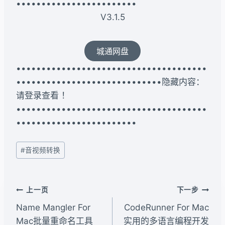
••••••••••••••••••••••••
V3.1.5
城通网盘
••••••••••••••••••••••••••••••••••••••
•••••••••••••••••••••••••••••隐藏内容：
请登录查看 ！
••••••••••••••••••••••••••••••••••••••
••••••••••••••••••••••••
文
#
音视频转换
章
标
签：
文
上一页
下一步
章
Name Mangler For
CodeRunner For Mac
导
Mac批量重命名工具
实用的多语言编程开发