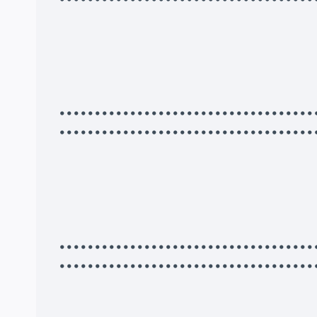
•••••••••••••••••••••••••••••••••
••••••••••••••••••••••••••••••••••••
•••••••••••••••••••••••••••••••••
••••••••••••••••••••••••••••••••••••