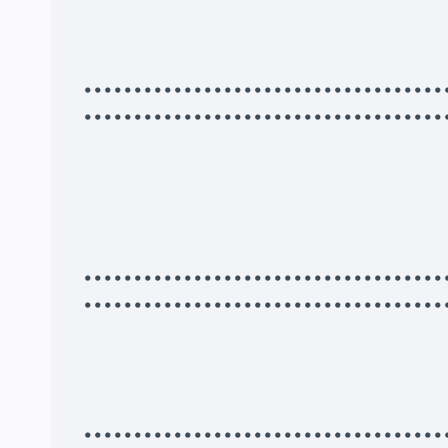
•••••••••••••••••••••••••••••••••
••••••••••••••••••••••••••••••••••••
•••••••••••••••••••••••••••••••••
••••••••••••••••••••••••••••••••••••
•••••••••••••••••••••••••••••••••