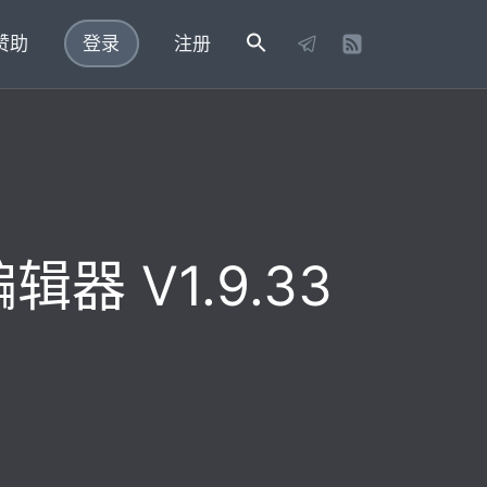
赞助
登录
注册
辑器 V1.9.33