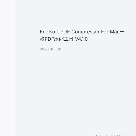
Enolsoft PDF Compressor For Mac一
款PDF压缩工具 V4.1.0
2025-10-30