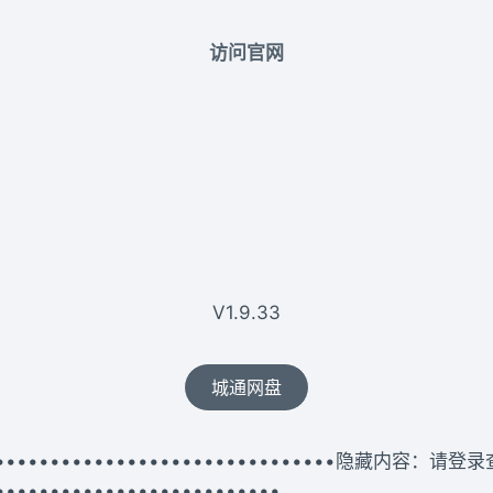
访问官网
V1.9.33
城通网盘
••••••••••••••••••••••••••••••••••隐藏内容：请登
••••••••••••••••••••••••••