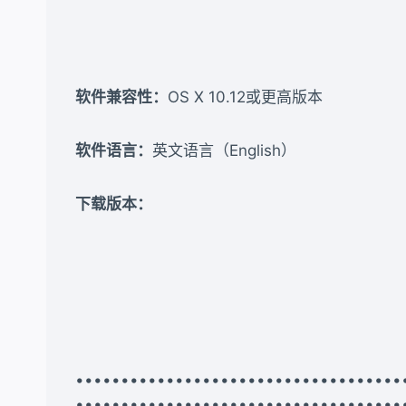
软件兼容性：
OS X 10.12或更高版本
软件语言：
英文语言（English）
下载版本：​
•••••••••••••••••••••••••••••••••
••••••••••••••••••••••••••••••••••••