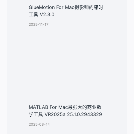
GlueMotion For Mac摄影师的缩时
工具 V2.3.0
2025-11-17
MATLAB For Mac最强大的商业数
学工具 VR2025a 25.1.0.2943329
2025-08-14