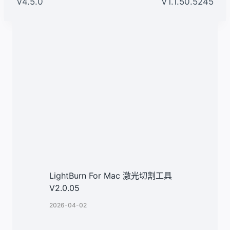
V4.5.0
V1.1.50.5245
类似文章
LightBurn For Mac 激光切割工具
V2.0.05
2026-04-02