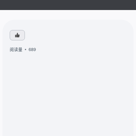
阅读量
689