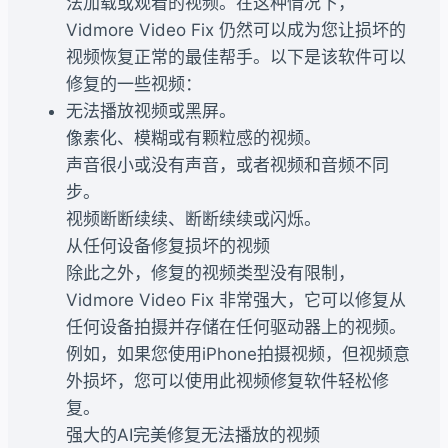
法加载或观看的视频。在这种情况下，
Vidmore Video Fix 仍然可以成为您让损坏的
视频恢复正常的最佳帮手。以下是该软件可以
修复的一些视频：
无法播放视频或黑屏。
像素化、模糊或有颗粒感的视频。
声音很小或没有声音，或者视频和音频不同
步。
视频断断续续、断断续续或闪烁。
从任何设备修复损坏的视频
除此之外，修复的视频类型没有限制，
Vidmore Video Fix 非常强大，它可以修复从
任何设备拍摄并存储在任何驱动器上的视频。
例如，如果您使用iPhone拍摄视频，但视频意
外损坏，您可以使用此视频修复软件轻松修
复。
强大的AI完美修复无法播放的视频