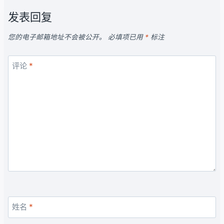
发表回复
您的电子邮箱地址不会被公开。
必填项已用
*
标注
评论
*
姓名
*