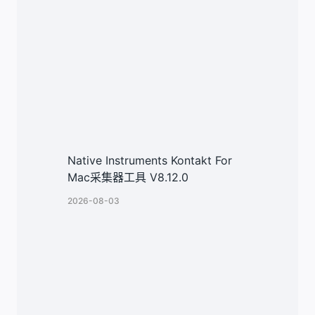
Native Instruments Kontakt For
Mac采集器工具 V8.12.0
2026-08-03