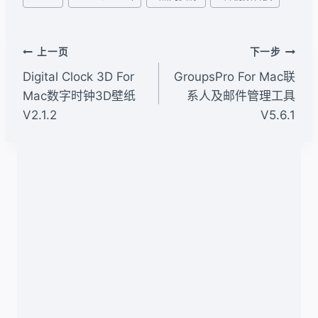
章
标
签：
文
上一页
下一步
章
Digital Clock 3D For
GroupsPro For Mac联
导
Mac数字时钟3D壁纸
系人及邮件管理工具
V2.1.2
V5.6.1
航
类似文章